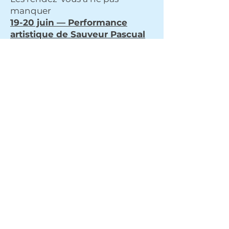
manquer
19-20 juin — Performance
artistique de Sauveur Pascual
24 heures de création en direct
par l’artiste plasticien Sauveur
Pascual, au profit de
l’Association Cardio Greffes
Alsace. Détails dans ce numéro !
Samedi 11 septembre 2026 —
Journée « 40 ans de la greffe
cardiaque »
Matinée à l’IRCAD
(professionnels), après-midi à la
Faculté de Médecine ouverte au
grand public. Nous comptons
sur vous !
Soutenez OCOVAS :
chaque don fait battre la