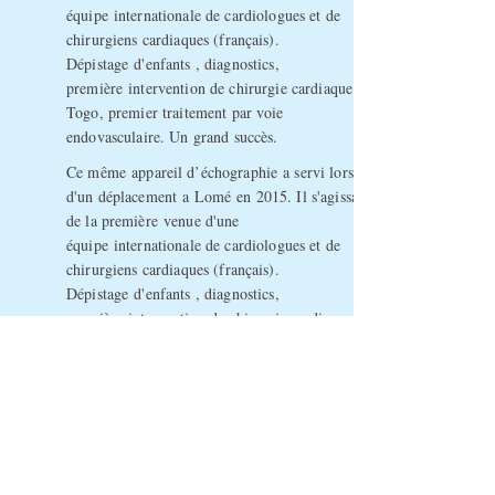
équipe
internationale de cardiologues et de
chirurgiens cardiaques (
français
).
Dépistage
d'enfants , diagnostics,
première
intervention de chirurgie cardiaque au
Togo, premier traitement par voie
endovasculaire. Un grand
succès
.
Ce
même
appareil
d’échographie
a servi lors
d'un
déplacement
a
Lomé
en 2015. Il s'agissait
de la
première
venue d'une
équipe
internationale de cardiologues et de
chirurgiens cardiaques (
français
).
Dépistage
d'enfants , diagnostics,
première
intervention de chirurgie cardiaque au
Togo, premier traitement par voie
endovasculaire. Un grand
succès
.